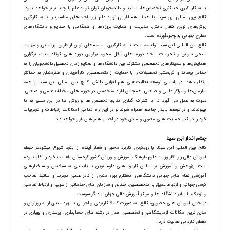
با به کار گیری حداکثری تخصص‌ها، اساتید و دانشجویان توان تولید علم را چند برابر خواهد نمود.
کالج بین المللی ابن سینا، با هدف هم افزایی تولید علم، زیرساخت‌های مناسب را با به کارگیری
روش‌های نوین انتقال دانش، مدیریت و هدایت پروژه‌ها و همگامی با صنایع و دانشگاه‌های
مطرح جهانی به وجودآورده است.
کالج بین المللی ابن سینا توانسته است با به کارگیری سیستم‌های نوین از طریق ارزشیابی و مهارت
سنجی سوابق و تجربیات، ایجاد دوره های شغل محور، برگزاری دوره های کوتاه مدت، برگزاری
همایش‌ها و سمینارهای تخصصی مشترک بین دانشگاه‌ها و صنایع زمان تحصیل دانشجویان را به
حداقل برساند و اثربخشی تحصیلات را با حمایت از متخصصین، کارآفرینان و هنرمندان به حداکثر
ارتقاء دهد. در راستای توسعه فعالیت‌های هم افزایی دانش، کالج بین المللی ابن سینا از همه
سازمان‌ها و مراکز علمی و صنعتی، همچنین افراد متخصص در حوزه های مختلف علمی و صنعتی
دعوت به عمل می آورد، تا با اشتراک گذاری منابع، تخصص ها و روش ها در این مسیر به ما
بپیوندند و در توسعه پایدار جامعه همراه شوند و در این راه تمامی امکانات، ارتباطات و تجربیات
خود را در کنار حمایت های معنوی و مادی خود در اختیار همراهان قرار خواهد داد.
چشم انداز ابن سینا
کالج بین المللی ابن سینا، با رویکردی کاربرد محور، و شعار آینده از اینجا شروع میشوددر حیطه
آموزش عالی زیر نظر وزارت علوم ،فرهنگ آموزش و ورزش کشور گرجستان، فعالیت خود را آغاز نموده
است. پژوهش و آموزش بر اساس کاربرد های علوم نوین با پایبندی به سیلابس و ساختارهای
آموزشی نظام های جهانی دانشگاهی، مستلزم بهره مندی از کادر علمی مجرب و اساتید صاحب
کرسی جهانی و ارتباط عمیق با متخصصین، صنایع و سازمان های خدماتی از سویی و ارتباط تعاملی
و نزدیک با سایر دانشگاه ها و مراکز آموزش عالی جهان از دیگر سوست.
دربخش آموزش های حضوری، کالج به صورت کاملاً کاربردی و اجرایی با بهره مندی از به روزترین و
مدرن ترین امکانات آزمایشگاهی و تخصصی فعال در رشته های حسابداری ، پرستاری و بهیاری در
مقطع کاردانی فعالیت دارد.