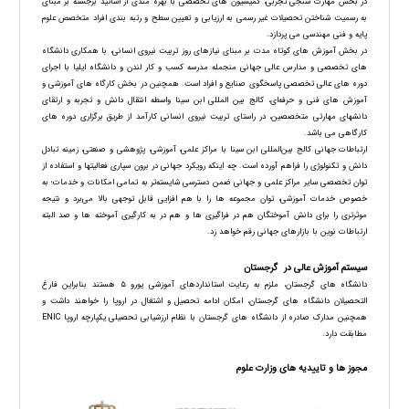
در بخش مهارت سنجی تجربی، کمیسیون های تخصصی با بهره مندی از اساتید برجسته بر مبنای
به رسمیت شناختن تحصیلات غیر رسمی به ارزیابی و تعیین سطح و رتبه بندی افراد متخصص علوم
پایه و فنی مهندسی می پردازد.
در بخش آموزش های کوتاه مدت بر مبنای نیازهای روز تربیت نیروی انسانی، با همکاری دانشگاه
های تخصصی و مدارس عالی جهانی منجمله مدرسه کسب و کار لندن و دانشگاه ایلیا با اجرای
دوره های عالی تخصصی پاسخگوی صنایع و افراد است. همچنین در بخش کارگاه های آموزشی و
آموزش های فنی و حرفه‌ای، کالج بین المللی ابن سینا واسطه انتقال دانش و تجربه و ارتقای
دانشهای مهارتی متخصصین، در راستای تربیت نیروی انسانی کارآمد از طریق برگزاری دوره های
کارگاهی می باشد.
ارتباطات جهانی کالج بین‌المللی ابن سینا با مراکز علمی، آموزشی، پژوهشی و صنعتی، زمینه تبادل
دانش و تکنولوژی را فراهم آورده است. چه اینکه رویکرد جهانی در برون سپاری فعالیتها و استفاده از
توان تخصصی سایر مراکز علمی و جهانی ضمن دسترسی شایسته‌تر به تمامی امکانات و خدمات؛ به
خصوص خدمات آموزشی، توان مجموعه ها را با هم افزایی قابل توجهی بالا می‌برد و نتیجه
موثرتری را برای دانش آموختگان هم در فراگیری ها و هم در به کارگیری آموخته ها و صد البته
ارتباطات نوین با بازارهای جهانی رقم خواهد زد.
سیستم آموزش عالی در گرجستان
دانشگاه های گرجستان، ملزم به رعایت استانداردهای آموزشی یورو ۵ هستند بنابراین فارغ
التحصیلان دانشگاه های گرجستان، امکان ادامه تحصیل و اشتغال در اروپا را خواهند داشت و
همچنین مدارک صادره از دانشگاه های گرجستان با نظام ارزشیابی تحصیلی یکپارچه اروپا ENIC
مطابقت دارد.
مجوز ها و تاییدیه های وزارت علوم