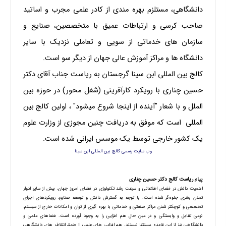
دانشگاهی، مستلزم بهره مندی از کادر علمی مجرب و اساتید
صاحب کرسی و ارتباطات عمیق با متخصصین، صنایع و
سازمان های خدماتی از سویی و تعاملی نزدیک با سایر
دانشگاه ها و مراکز آموزش عالی جهان از دیگر سو است.
کالج بین المللی ابن سینا گرجستان به ریاست جناب آقای دکتر
حسین چناری با رویکرد کارآفرینی (شغل محور) در حوزه بین
الملل و با شعار "آینده از اینجا شروع میشود" ، اولین کالج بین
المللی است که موفق به دریافت چنین مجوزی از وزارت علوم
یک کشور خارجی توسط یک موسس ایرانی شده است.
وب سایت رسمی کالج بین المللی ابن سینا
پیام ریاست کالج دکتر حسین چناری
اهمیت دانش در فضای اطلاعاتی و سرعت رشد تکنولوژی در فضای امروز جهان، بیش از سایر ادوار
تمدن بشری جلوه‌گر شده است. با توجه به گسترش دانش و توسعه صنایع، رویکردهای اجرای
تخصصی و کوچکتر شدن مراکز صنعتی و خدماتی با بهره گیری از توان و امکانات خارج از سیستم،
نوعی تقابل و وابستگی و در عین حال هم افزایی را به وجود آورده است. فضاهای علمی و
دانشگاهی نیز از این قاعده مستثنا نیستند. هم افزایی های علمی از طریق ائتلاف های دانشگاهی