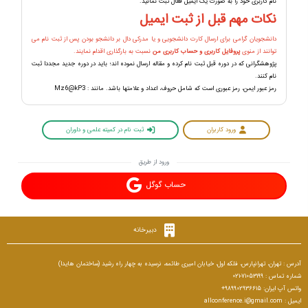
نام کاربری خود را به صورت یک ایمیل فعال ثبت نمائید.
نکات مهم قبل از ثبت ایمیل
دانشجویان گرامی برای ارسال کارت دانشجویی و یا مدرکی دال بر دانشجو بودن پس از ثبت نام می
توانند از منوی
پروفایل کاربری و حساب کاربری من
نسبت به بارگذاری اقدام نمایند.
پژوهشگرانی که در دوره قبل ثبت نام کرده و مقاله ارسال نموده اند؛ باید در دوره جدید مجددا ثبت
نام کنند.
رمز عبور ایمن، رمز عبوری است که شامل حروف، اعداد و علامتها باشد. مانند : Mz6@kP3
ورود کاربران
ثبت نام در کمیته علمی و داوران
ورود از طریق
حساب گوگل
دبیرخانه
آدرس : تهران، تهرانپارس، فلکه اول، خیابان امیری طائمه، نرسیده به چهار راه رشید (ساختمان هایدا)
شماره تماس : 71053199-021
واتس آپ ایران: 989902936615+
ایمیل : allconference.i@gmail.com