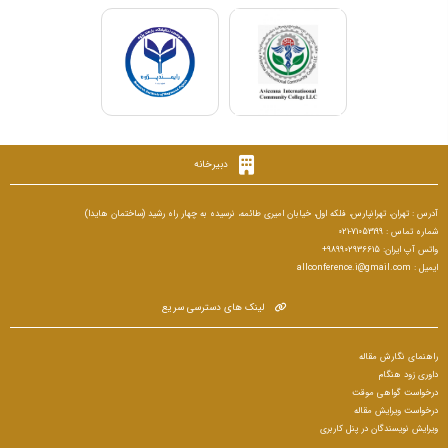
دبیرخانه
آدرس : تهران، تهرانپارس، فلکه اول، خیابان امیری طائمه، نرسیده به چهار راه رشید (ساختمان هایدا)
شماره تماس : 71053199-021
واتس آپ ایران: 989902936615+
ایمیل : allconference.i@gmail.com
لینک های دسترسی سریع
راهنمای نگارش مقاله
داوری زود هنگام
درخواست گواهی موقت
درخواست ویرایش مقاله
ویرایش نویسندگان در پنل کاربری