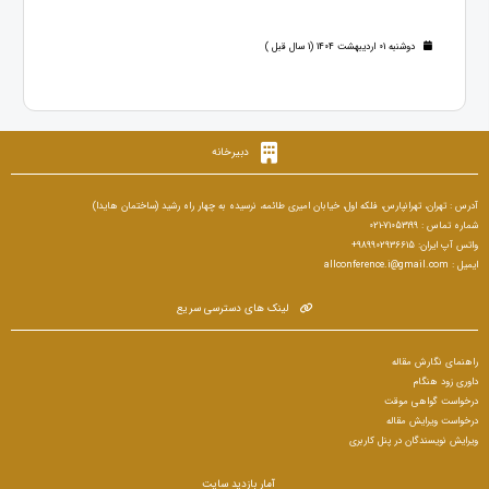
دوشنبه 01 اردیبهشت 1404 (1 سال قبل )
دبیرخانه
آدرس : تهران، تهرانپارس، فلکه اول، خیابان امیری طائمه، نرسیده به چهار راه رشید (ساختمان هایدا)
شماره تماس : 71053199-021
واتس آپ ایران: 989902936615+
ایمیل : allconference.i@gmail.com
لینک های دسترسی سریع
راهنمای نگارش مقاله
داوری زود هنگام
درخواست گواهی موقت
درخواست ویرایش مقاله
ویرایش نویسندگان در پنل کاربری
آمار بازدید سایت