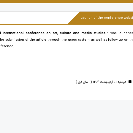
Launch of the conference websi
d international conference on art, culture and media studies
" was launched
he submission of the article through the users system as well as follow up on t
nference.
دوشنبه 01 اردیبهشت 1404 (1 سال قبل )